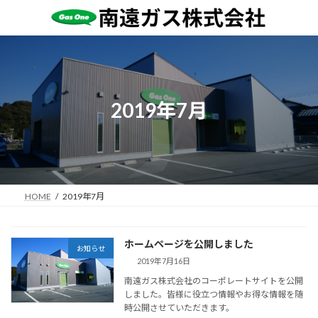
コ
ナ
ン
ビ
テ
ゲ
ン
ー
ツ
シ
へ
ョ
ス
ン
2019年7月
キ
に
ッ
移
プ
動
HOME
2019年7月
ホームページを公開しました
お知らせ
2019年7月16日
南遠ガス株式会社のコーポレートサイトを公開
しました。皆様に役立つ情報やお得な情報を随
時公開させていただきます。